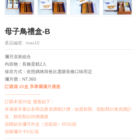
取
得
門
市
母子鳥禮盒-B
線
上
產品編號 : mas10
會
員
彌月澎派組合
Get
E-
內容物：長條蛋糕2入
VIP
保存方式：依照媽咪與爸比選購長條口味而定
彌月價：NT.360
購
訂購滿 20盒 享專屬彌月優惠
物
-----------------------
須
知
訂購未達20盒 優惠如下：
Notes
未滿基本量以各商品會員價格計價：如蛋糕類、甜點類以會員價計
算、餅乾類以特價優惠
退
加購組合彌月外盒（含紙袋）50元/組
換
加購彌月卡5元/張
貨