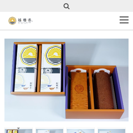
關
於
越
穗
香
About
Us
甜
點
全
覽
Our
Cakes
彌
月
專
區
Full
Month
Cakes