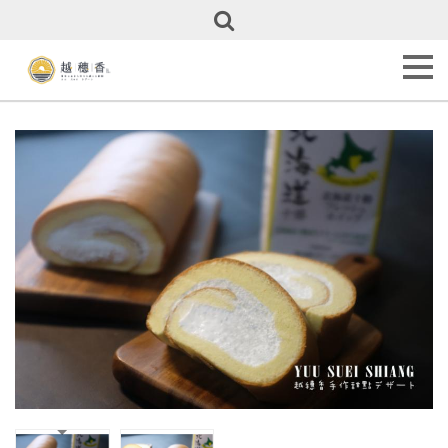
關
於
越
穗
香
About
Us
甜
點
全
覽
Our
Cakes
彌
月
專
區
Full
Month
Cakes