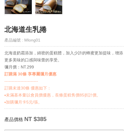
取
得
門
市
北海道生乳捲
線
上
產品編號 : Mlong01
會
員
北海道奶霜添加，綿密的蛋糕體，加入少許的蜂蜜更加提味，增添
Get
E-
更多美味的口感與味蕾的享受。
VIP
彌月價：NT.299
訂購滿 30條 享專屬彌月優惠
購
-----------------------
物
訂購未達30條 優惠如下：
須
知
▪️未滿基本量以會員價優惠，長條蛋糕售價85折計價。
Notes
▪️加購彌月卡5元/張。
退
NT $385
產品價格
換
貨