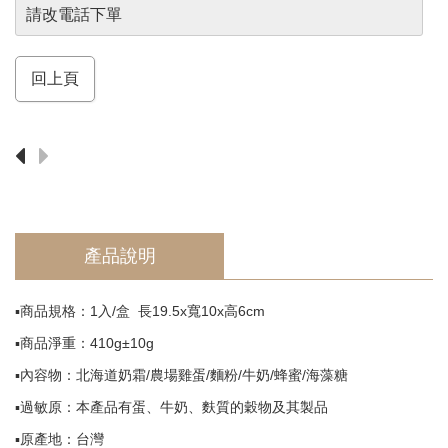
須
請改電話下單
知
Return
回上頁
產品說明
▪️商品規格：1入/盒 長19.5x寬10x高6cm
▪️商品淨重：410g±10g
▪️內容物：北海道奶霜/農場雞蛋/麵粉/牛奶/蜂蜜/海藻糖
▪️過敏原：本產品有蛋、牛奶、麩質的穀物及其製品
▪️原產地：台灣