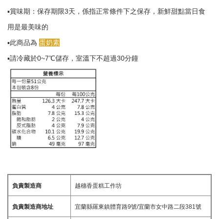
▪️賞味期：保存期限3天，係指正常條件下之保存，新鮮甜點當日食
用是最美味的
▪️此商品為
蛋奶素
▪️請冷藏於0~7℃儲存，室溫下不超過30分鐘
負責製造商
越穗香蛋糕工作坊
負責製造商地址
宜蘭縣羅東鎮體育路9號/宜蘭市女中路二段381號