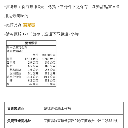
▪️賞味期：保存期限3天，係指正常條件下之保存，新鮮甜點當日食
用是最美味的
▪️此商品為
蛋奶素
▪️請冷藏於0~7℃儲存，室溫下不超過2小時
負責製造商
越穗香蛋糕工作坊
負責製造商地址
宜蘭縣羅東鎮體育路9號/宜蘭市女中路二段381號