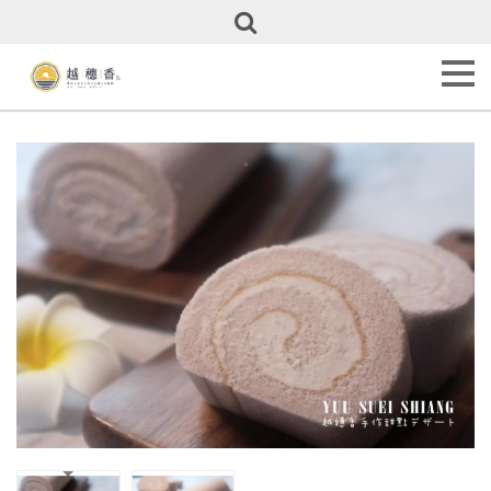
關
於
越
穗
香
About
Us
甜
點
全
覽
Our
Cakes
彌
月
專
區
Full
Month
Cakes