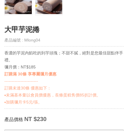
取
得
門
市
大甲芋泥捲
線
上
產品編號 : Mlong04
會
員
香濃的芋泥內餡吃的到芋頭塊；不甜不膩，絕對是您最佳甜點伴手
Get
E-
禮。
VIP
彌月價：NT$185
訂購滿 30條 享專屬彌月優惠
購
-----------------------
物
訂購未達30條 優惠如下：
須
知
▪️未滿基本量以會員價優惠，長條蛋糕售價85折計價。
Notes
▪️加購彌月卡5元/張。
退
NT $230
產品價格
換
貨