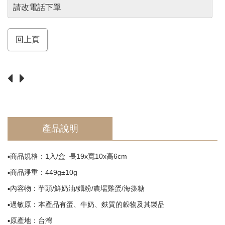
須
請改電話下單
知
Return
回上頁
產品說明
▪️商品規格：1入/盒 長19x寬10x高6cm
▪️商品淨重：449g±10g
▪️內容物：芋頭/鮮奶油/麵粉/農場雞蛋/海藻糖
▪️過敏原：本產品有蛋、牛奶、麩質的穀物及其製品
▪️原產地：台灣