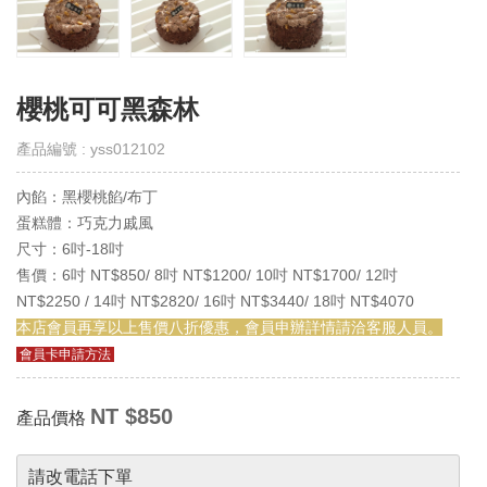
取
得
門
市
櫻桃可可黑森林
線
上
產品編號 : yss012102
會
員
內餡：黑櫻桃餡/布丁
Get
E-
蛋糕體：巧克力戚風
VIP
尺寸：6吋-18吋
售價：6吋 NT$850/ 8吋 NT$1200/ 10吋 NT$1700/ 12吋
購
NT$2250 / 14吋 NT$2820/ 16吋 NT$3440/ 18吋 NT$4070
物
本店會員再享以上售價八折優惠，會員申辦詳情請洽客服人員。
須
知
會員卡申請方法
Notes
NT $850
產品價格
退
換
貨
請改電話下單