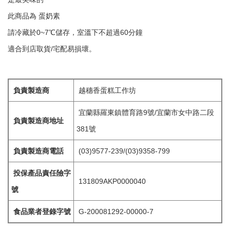
此商品為 蛋奶素
請冷藏於0~7℃儲存，室溫下不超過60分鐘
適合到店取貨/宅配易損壞。
負責製造商
越穗香蛋糕工作坊
宜蘭縣羅東鎮體育路9號/宜蘭市女中路二段
負責製造商地址
381號
負責製造商電話
(03)9577-239/(03)9358-799
投保產品責任險字
131809AKP0000040
號
食品業者登錄字號
G-200081292-00000-7