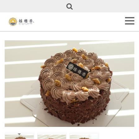
關
於
越
穗
香
About
Us
甜
點
全
覽
Our
Cakes
彌
月
專
區
Full
Month
Cakes