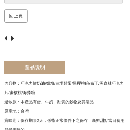
須
知
Return
回上頁
產品說明
內容物：巧克力鮮奶油/麵粉/農場雞蛋/黑櫻桃餡/布丁/黑森林巧克力
片/蜜核桃/海藻糖
過敏原：本產品有蛋、牛奶、麩質的穀物及其製品
原產地：台灣
賞味期：保存期限2天，係指正常條件下之保存，新鮮甜點當日食用
是最美味的