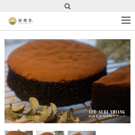
關
於
越
穗
香
About
Us
甜
點
全
覽
Our
Cakes
彌
月
專
區
Full
Month
Cakes