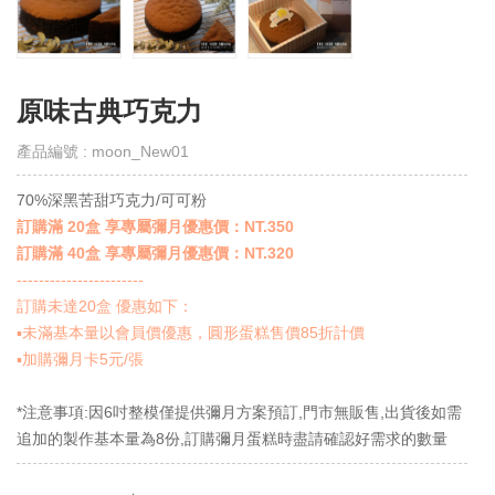
取
得
門
市
原味古典巧克力
線
上
產品編號 : moon_New01
會
員
70%深黑苦甜巧克力/可可粉
Get
E-
訂購滿 20盒 享專屬彌月優惠價：NT.350
VIP
訂購滿 40盒 享專屬彌月優惠價：NT.320
-----------------------
購
訂購未達20盒 優惠如下：
物
▪️未滿基本量以會員價優惠，圓形蛋糕售價85折計價
須
知
▪️加購彌月卡5元/張
Notes
*注意事項:因6吋整模僅提供彌月方案預訂,門市無販售,出貨後如需
退
追加的製作基本量為8份,訂購彌月蛋糕時盡請確認好需求的數量
換
貨