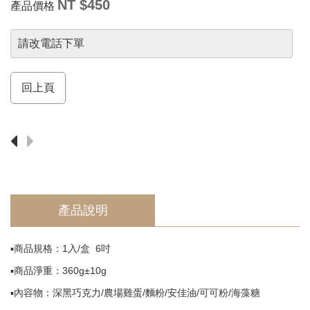
須
NT $450
產品價格
知
Return
請改電話下單
回上頁
產品說明
▪️商品規格：1入/盒 6吋
▪️商品淨重：360g±10g
▪️內容物：深黑巧克力/農場雞蛋/麵粉/安佳油/可可粉/海藻糖