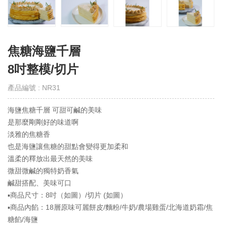
取
得
門
市
焦糖海鹽千層
線
上
8吋整模/切片
會
員
產品編號 : NR31
Get
E-
VIP
海鹽焦糖千層 可甜可鹹的美味
是那麼剛剛好的味道啊
購
淡雅的焦糖香
物
也是海鹽讓焦糖的甜點會變得更加柔和
須
溫柔的釋放出最天然的美味
知
微甜微鹹的獨特奶香氣
Notes
鹹甜搭配、美味可口
▪️商品尺寸：8吋（如圖）/切片 (如圖）
退
▪️商品內餡：18層原味可麗餅皮/麵粉/牛奶/農場雞蛋/北海道奶霜/焦
換
貨
糖餡/海鹽