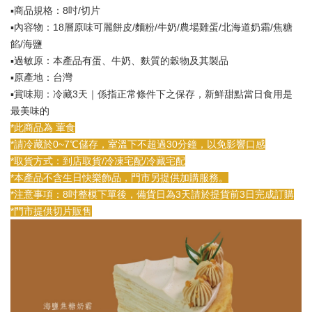
▪️商品規格：8吋/切片
▪️內容物：18層原味可麗餅皮/麵粉/牛奶/農場雞蛋/北海道奶霜/焦糖
餡/海鹽
▪️過敏原：本產品有蛋、牛奶、麩質的穀物及其製品
▪️原產地：台灣
▪️賞味期：冷藏3天｜係指正常條件下之保存，新鮮甜點當日食用是
最美味的
*此商品為 葷食
*請冷藏於0~7℃儲存，室溫下不超過30分鐘，以免影響口感
*取貨方式：到店取貨/冷凍宅配/冷藏宅配
*本產品不含生日快樂飾品，門市另提供加購服務。
*注意事項：8吋整模下單後，備貨日為3天請於提貨前3日完成訂購
*門市提供切片販售