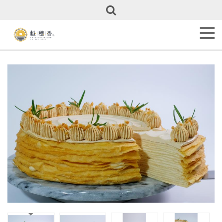
關
於
越
穗
香
About
Us
甜
點
全
覽
Our
Cakes
彌
月
專
區
Full
Month
Cakes