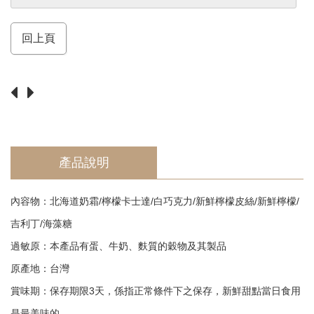
須
知
Return
回上頁
產品說明
內容物：北海道奶霜/檸檬卡士達/白巧克力/新鮮檸檬皮絲/新鮮檸檬/
吉利丁/海藻糖
過敏原：本產品有蛋、牛奶、麩質的穀物及其製品
原產地：台灣
賞味期：保存期限3天，係指正常條件下之保存，新鮮甜點當日食用
是最美味的