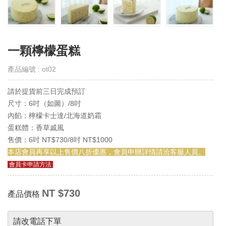
取
得
門
市
一顆檸檬蛋糕
線
上
產品編號 : ot02
會
員
請於提貨前三日完成預訂
Get
E-
尺寸：6吋（如圖）/8吋
VIP
內餡：檸檬卡士達/北海道奶霜
蛋糕體：香草戚風
購
售價：6吋 NT$730/8吋 NT$1000
物
本店會員再享以上售價八折優惠，會員申辦詳情請洽客服人員。
須
知
會員卡申請方法
Notes
NT $730
產品價格
退
換
貨
請改電話下單