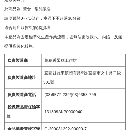
此商品為 葷食 常態販售
請冷藏於0~7℃儲存，室溫下不超過30分鐘
適合到店取貨/宅配易損壞。
本產品為固定標準化生產作業流程，固無法更改款式、內餡，及無
提供客製化服務。
負責製造商
越穗香蛋糕工作坊
宜蘭縣羅東鎮體育路9號/宜蘭市女中路二段
負責製造商地址
381號
負責製造商電話
(03)9577-239/(03)9358-799
投保產品責任險字
131809AKP0000040
號
食品業者登錄字號
G-200081292-00000-7