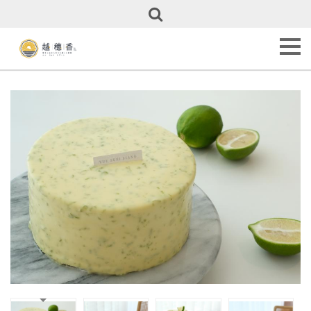
關
於
越
穗
香
About
Us
甜
點
全
覽
Our
Cakes
彌
月
專
區
Full
Month
Cakes