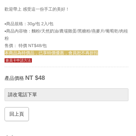
歡迎帶上 感受這一份手工的美好！
▪️商品規格：30g/包 2入/包
▪️商品內容物：麵粉/天然奶油/農場雞蛋/黑糖粉/燕麥片/葡萄乾/肉桂
粉
售價： 特價 NT$48/包
本商品為特價品，已享特價優惠，會員恕不再折扣
會員卡申請方法
NT $48
產品價格
請改電話下單
回上頁