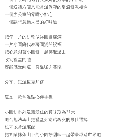
一個送禮方便又能常溫保存的常溫餅乾禮盒
一個辦公室的零嘴小點心
一個讓您意猶未盡的好味道
把每一片的餅乾做得圓圓滿滿
一片小圓餅代表著圓滿的祝福
把心意跟著小圓餅一起傳遞過去
收到禮盒的他
都能感受到這一份溫暖與關懷
分享。讓溫暖更加倍
這是一款常溫點心伴手禮
小圓餅系列建議最佳的賞味期為21天
適合無法馬上把禮盒分送給親友的最佳選擇
也可以常溫宅配
把宜蘭抹茶山下的小圓餅甜味一起帶著環遊世界吧！