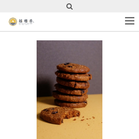
關
於
越
穗
香
About
Us
甜
點
全
覽
Our
Cakes
彌
月
專
區
Full
Month
Cakes