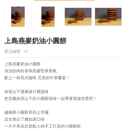
取
得
門
市
線
上
上島燕麥奶油小圓餅
會
員
產品編號 : x7
Get
E-
VIP
上島燕麥奶油小圓餅
淡淡的肉桂香與燕麥堅果香氣
購
配上一杯美式咖啡 完美的午茶饗宴！
物
須
抹茶山下還藏著什麼甜味
知
把宜蘭抹茶山下的小圓餅甜味一起帶著環遊世界吧！
Notes
退
越穗香小圓餅系列上市囉
換
這次推出了幾款新口味
貨
一片片來自於甜點人純手工打造的小圓餅乾