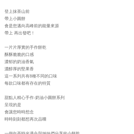
須
知
登上抹茶山前
Return
帶上小圓餅
會是您邁向高峰前的能量來源
帶上 再出發吧！
一片片厚實的手作餅乾
酥酥脆脆的口感
濃郁的奶油香氣
濃醇厚的堅果香
這一系列共有8種不同的口味
每款口味都有存在的特質
甜點人精心手作-奶油小圓餅系列
呈現的是
會讓您時時想念
時時刻刻都想再次品嚐
一個午茶時光適合與姊妹們分享的小餅乾