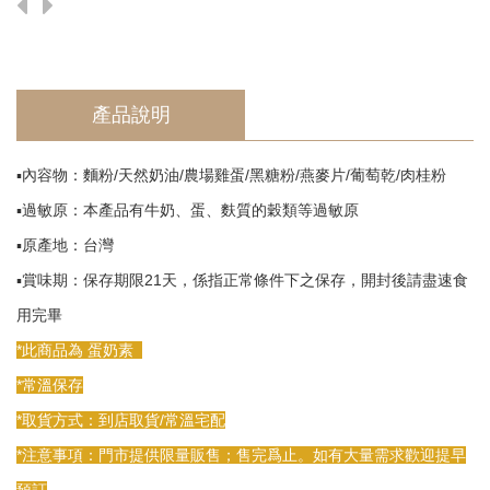
產品說明
▪️內容物：麵粉/天然奶油/農場雞蛋/黑糖粉/燕麥片/葡萄乾/肉桂粉
▪️過敏原：本產品有牛奶、蛋、麩質的穀類等過敏原
▪️原產地：台灣
▪️賞味期：保存期限21天，係指正常條件下之保存，開封後請盡速食
用完畢
*此商品為 蛋奶素
*常溫保存
*取貨方式：到店取貨/常溫宅配
*注意事項：門市提供限量販售；售完爲止。如有大量需求歡迎提早