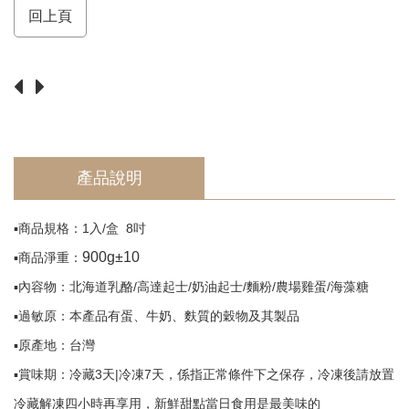
須
回上頁
知
Return
產品說明
▪️商品規格：1入/盒 8吋
900g±10
▪️商品淨重：
▪️內容物：北海道乳酪/高達起士/奶油起士/麵粉/農場雞蛋/海藻糖
▪️過敏原：本產品有蛋、牛奶、麩質的穀物及其製品
▪️原產地：台灣
▪️賞味期：冷藏3天|冷凍7天，係指正常條件下之保存，冷凍後請放置
冷藏解凍四小時再享用，新鮮甜點當日食用是最美味的