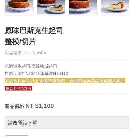
取
得
門
市
原味巴斯克生起司
線
上
整模/切片
會
員
產品編號 : sir_New05
Get
E-
VIP
北海道生起司/高達熟成起司
售價：8吋 NT$1100/單片NT$110
購
本店會員再享以上售價85折優惠，會員申辦詳情請洽客服人員。
物
會員卡申請方法
須
知
Notes
NT $1,100
產品價格
退
請改電話下單
換
貨