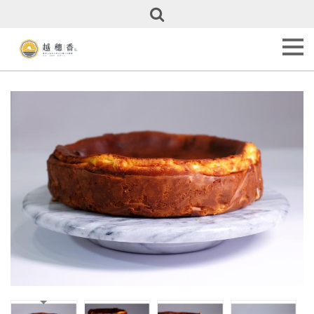
關
於
越
穗
香
About
Us
甜
點
全
覽
Our
Cakes
彌
月
專
區
Full
Month
Cakes