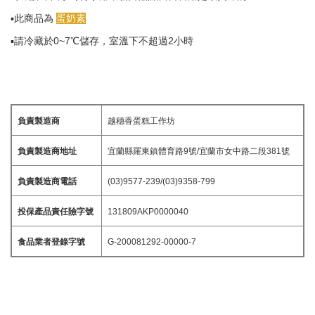
▪️此商品為
蛋奶素
▪️請冷藏於0~7℃儲存，室溫下不超過2小時
負責製造商
越穗香蛋糕工作坊
負責製造商地址
宜蘭縣羅東鎮體育路9號/宜蘭市女中路二段381號
負責製造商電話
(03)9577-239/(03)9358-799
投保產品責任險字號
131809AKP0000040
食品業者登錄字號
G-200081292-00000-7