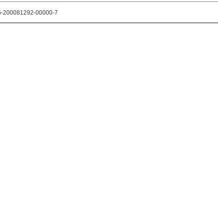
-200081292-00000-7
ke