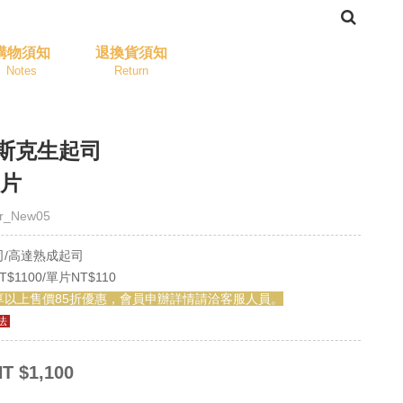
購物須知
退換貨須知
Notes
Return
斯克生起司
切片
r_New05
司/高達熟成起司
$1100/單片NT$110
享以上售價85折優惠，會員申辦詳情請洽客服人員。
法
T $1,100