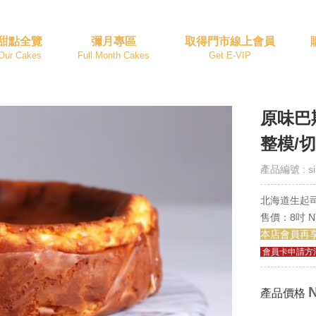
甜點全覽
彌月專區
取得門市線上會員
Our Cakes
Full Month Cakes
Get E-VIP
原味巴
整模/
產品編號 : si
北海道生起
售價：8吋 NT
本店會員再
會員卡申請方
N
產品價格