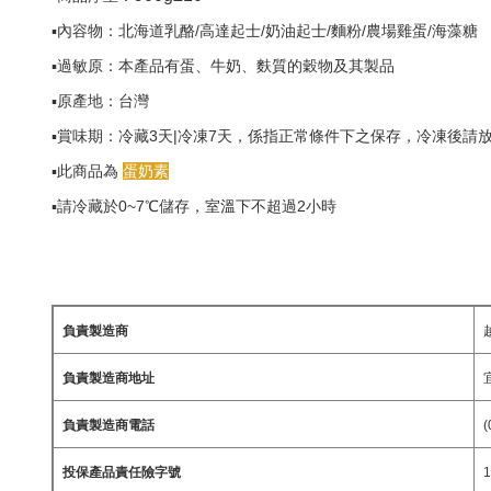
▪️內容物：北海道乳酪/高達起士/奶油起士/麵粉/農場雞蛋/海藻糖
▪️過敏原：本產品有蛋、牛奶、麩質的穀物及其製品
▪️原產地：台灣
▪️賞味期：冷藏3天|冷凍7天，係指正常條件下之保存，冷凍後
▪️此商品為
蛋奶素
▪️請冷藏於0~7℃儲存，室溫下不超過2小時
負責製造商
負責製造商地址
負責製造商電話
(
投保產品責任險字號
1