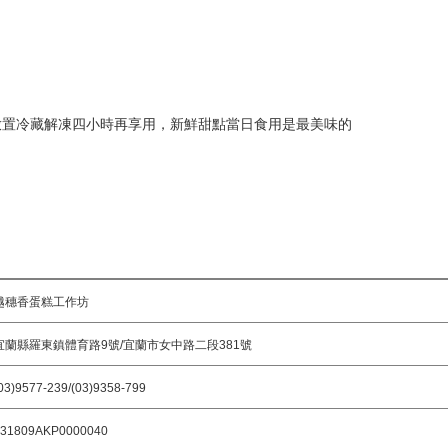
請放置冷藏解凍四小時再享用，新鮮甜點當日食用是最美味的
越穗香蛋糕工作坊
宜蘭縣羅東鎮體育路9號/宜蘭市女中路二段381號
03)9577-239/(03)9358-799
31809AKP0000040