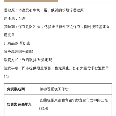
過敏原：本產品有牛奶、蛋、麩質的穀類等過敏原
原產地：台灣
賞味期：保存期限21天，係指正常條件下之保存，開封後請盡速食
用完畢
此商品為 蛋奶素
避免高溫陽光直曬
取貨方式：到店取貨/常溫宅配
注意事項：門市提供限量販售；售完爲止。如有大量需求歡迎提早
預訂
負責製造商
越穗香蛋糕工作坊
宜蘭縣羅東鎮體育路9號/宜蘭市女中路二段
負責製造商地址
381號