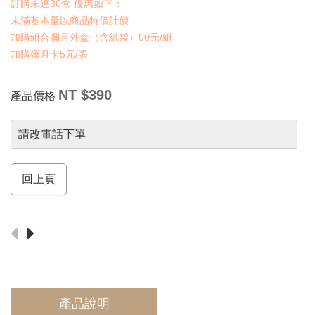
訂購未達30盒 優惠如下：
未滿基本量以商品特價計價
加購組合彌月外盒（含紙袋）50元/組
加購彌月卡5元/張
NT $390
產品價格
請改電話下單
回上頁
產品說明