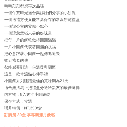
須
時時刻刻都想再次品嚐
知
Return
一個午茶時光適合與姊妹們分享的小餅乾
一個送禮方便又能常溫保存的常溫餅乾禮盒
一個辦公室的零嘴小點心
一個讓您意猶未盡的好味道
把每一片的餅乾做得圓圓滿滿
一片小圓餅代表著圓滿的祝福
把心意跟著小圓餅一起傳遞過去
收到禮盒的他
都能感受到這一份溫暖與關懷
這是一款常溫點心伴手禮
小圓餅系列建議最佳的賞味期為21天
適合無法馬上把禮盒分送給親友的最佳選擇
內容物：8入奶油小圓餅乾
保存方式：常溫
彌月特價：NT.390/盒
訂購滿 30盒 享專屬彌月優惠
-----------------------