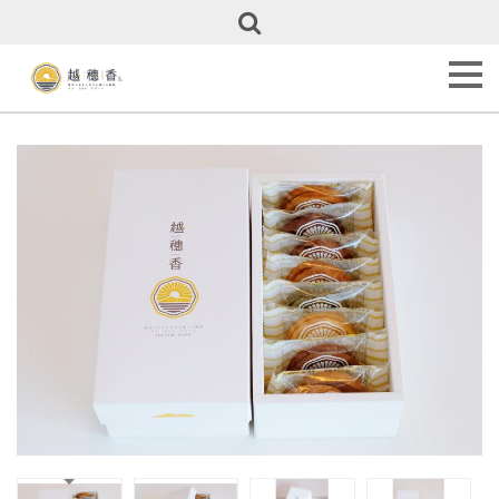
關
於
越
穗
香
About
Us
甜
點
全
覽
Our
Cakes
彌
月
專
區
Full
Month
Cakes