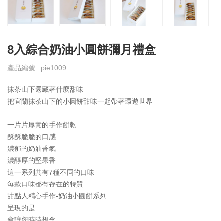
取
得
門
市
8入綜合奶油小圓餅彌月禮盒
線
上
產品編號 : pie1009
會
員
抹茶山下還藏著什麼甜味
Get
E-
把宜蘭抹茶山下的小圓餅甜味一起帶著環遊世界
VIP
一片片厚實的手作餅乾
購
酥酥脆脆的口感
物
濃郁的奶油香氣
須
知
濃醇厚的堅果香
Notes
這一系列共有7種不同的口味
每款口味都有存在的特質
退
甜點人精心手作-奶油小圓餅系列
換
呈現的是
貨
會讓您時時想念