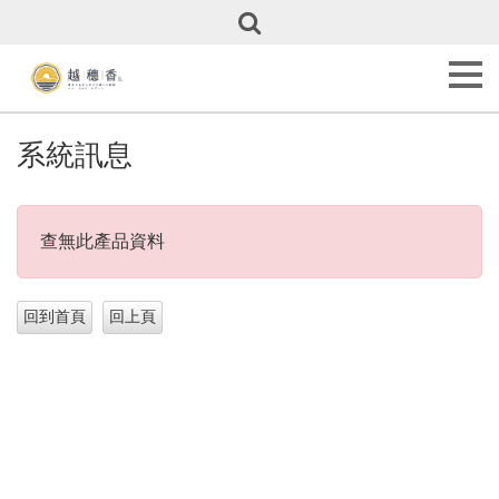
關
於
越
穗
香
About
系統訊息
Us
甜
點
查無此產品資料
全
覽
Our
Cakes
彌
月
專
區
Full
Month
Cakes