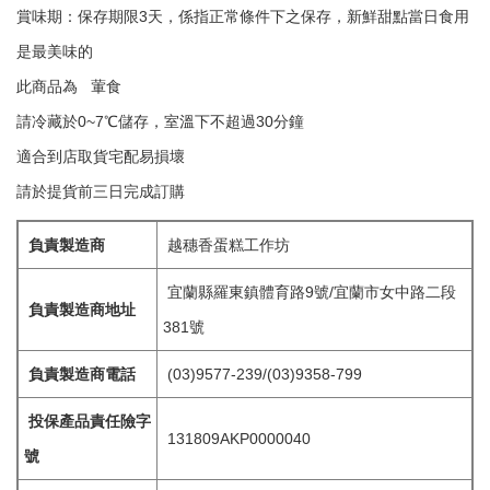
賞味期：保存期限3天，係指正常條件下之保存，新鮮甜點當日食用
是最美味的
此商品為 葷食
請冷藏於0~7℃儲存，室溫下不超過30分鐘
適合到店取貨宅配易損壞
請於提貨前三日完成訂購
負責製造商
越穗香蛋糕工作坊
宜蘭縣羅東鎮體育路9號/宜蘭市女中路二段
負責製造商地址
381號
負責製造商電話
(03)9577-239/(03)9358-799
投保產品責任險字
131809AKP0000040
號