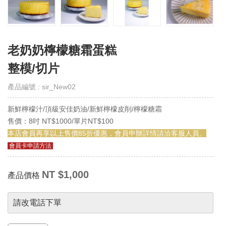
取
得
門
市
老奶奶檸檬糖霜蛋糕
線
上
整模/切片
會
員
產品編號 : sir_New02
Get
E-
VIP
新鮮檸檬汁/頂級安佳奶油/新鮮檸檬皮削/檸檬糖霜
售價：8吋 NT$1000/單片NT$100
購
本店會員再享以上售價85折優惠，會員申辦詳情請洽客服人員。
物
會員卡申請方法
須
知
Notes
NT $1,000
產品價格
退
請改電話下單
換
貨