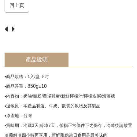
須
回上頁
知
Return
產品說明
▪️商品規格：1入/盒 8吋
850g±10
▪️商品淨重：
▪️內容物：奶油/麵粉/農場雞蛋/新鮮檸檬汁/檸檬皮屑/海藻糖
▪️過敏原：本產品有蛋、牛奶、麩質的穀物及其製品
▪️原產地：台灣
▪️賞味期：冷藏3天|冷凍7天，係指正常條件下之保存，冷凍後請放置
冷藏解凍四小時再享用，新鮮甜點當日食用是最美味的