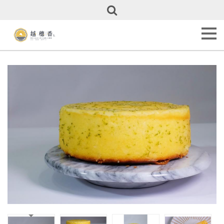
關
於
越
穗
香
About
Us
甜
點
全
覽
Our
Cakes
彌
月
專
區
Full
Month
Cakes