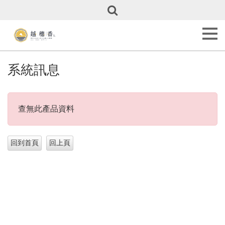
關
於
越
穗
香
About
系統訊息
Us
甜
點
查無此產品資料
全
覽
Our
Cakes
彌
月
專
區
Full
Month
Cakes