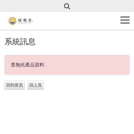
關
於
越
穗
香
About
系統訊息
Us
甜
點
查無此產品資料
全
覽
Our
Cakes
彌
月
專
區
Full
Month
Cakes