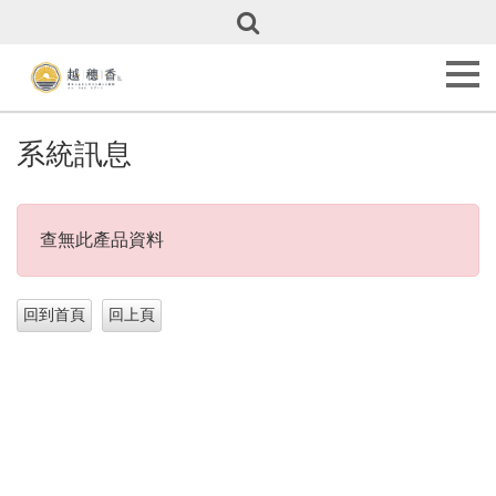
關
於
越
穗
香
About
系統訊息
Us
甜
點
查無此產品資料
全
覽
Our
Cakes
彌
月
專
區
Full
Month
Cakes