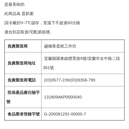
是最美味的
此商品為 蛋奶素
請冷藏於0~7℃儲存，室溫下不超過60分鐘
適合到店取貨/宅配易損壞。
負責製造商
越穗香蛋糕工作坊
宜蘭縣羅東鎮體育路9號/宜蘭市女中路二段
負責製造商地址
381號
負責製造商電話
(03)9577-239/(03)9358-799
投保產品責任險字
131809AKP0000040
號
食品業者登錄字號
G-200081292-00000-7