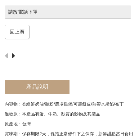
須
知
請改電話下單
Return
回上頁
產品說明
內容物：香緹鮮奶油/麵粉/農場雞蛋/可麗餅皮/熱帶水果餡/布丁
過敏原：本產品有蛋、牛奶、麩質的穀物及其製品
原產地：台灣
賞味期：保存期限2天，係指正常條件下之保存，新鮮甜點當日食用