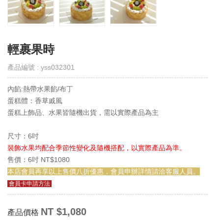
取
得
門
市
輕裹果時
線
上
產品編號 : yss032301
會
員
內餡:熱帶水果餡/布丁
Get
E-
蛋糕體：香草戚風
VIP
蛋糕上飾品、水果皆隨機出貨，需以實際產品為主
購
尺寸：6吋
物
裝飾水果均配合季節性變化及隨機搭配，以實際產品為準。
須
知
售價：6吋 NT$1080
Notes
本店會員再享以上售價八折優惠，會員申辦詳情請洽客服人員。
會員卡申請方法
退
換
NT $1,080
貨
產品價格