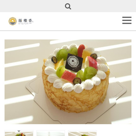
關
於
越
穗
香
About
Us
甜
點
全
覽
Our
Cakes
彌
月
專
區
Full
Month
Cakes