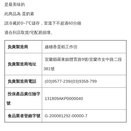
是最美味的
此商品為 蛋奶素
請冷藏於0~7℃儲存，室溫下不超過60分鐘
適合到店取貨/宅配易損壞。
負責製造商
越穗香蛋糕工作坊
宜蘭縣羅東鎮體育路9號/宜蘭市女中路二段
負責製造商地址
381號
負責製造商電話
(03)9577-239/(03)9358-799
投保產品責任險字
131809AKP0000040
號
食品業者登錄字號
G-200081292-00000-7