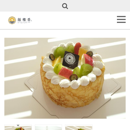
關
於
越
穗
香
About
Us
甜
點
全
覽
Our
Cakes
彌
月
專
區
Full
Month
Cakes