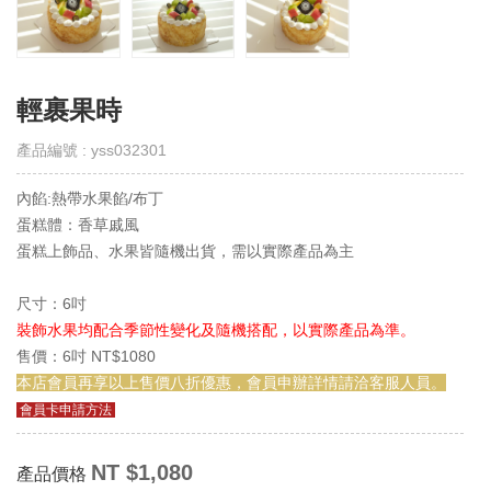
取
得
門
市
輕裹果時
線
上
產品編號 : yss032301
會
員
內餡:熱帶水果餡/布丁
Get
E-
蛋糕體：香草戚風
VIP
蛋糕上飾品、水果皆隨機出貨，需以實際產品為主
購
尺寸：6吋
物
裝飾水果均配合季節性變化及隨機搭配，以實際產品為準。
須
知
售價：6吋 NT$1080
Notes
本店會員再享以上售價八折優惠，會員申辦詳情請洽客服人員。
會員卡申請方法
退
換
NT $1,080
貨
產品價格