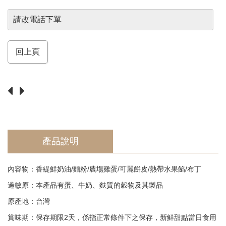
須
知
請改電話下單
Return
回上頁
產品說明
內容物：香緹鮮奶油/麵粉/農場雞蛋/可麗餅皮/熱帶水果餡/布丁
過敏原：本產品有蛋、牛奶、麩質的穀物及其製品
原產地：台灣
賞味期：保存期限2天，係指正常條件下之保存，新鮮甜點當日食用