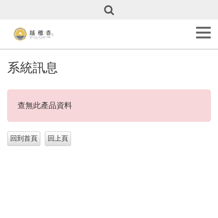
關
於
越
穗
香
About
系統訊息
Us
甜
點
查無此產品資料
全
覽
Our
Cakes
彌
月
專
區
Full
Month
Cakes