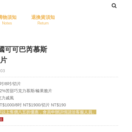
購物須知
退換貨須知
Notes
Return
法國可可巴芮慕斯
切片
03
吋/8吋/切片
2%苦甜巧克力慕斯/榛果脆片
克力戚風
$1000/8吋 NT$1900/切片 NT$190
享以上售價八五折優惠，會員申辦詳情請洽客服人員。
法