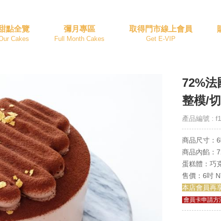
甜點全覽
彌月專區
取得門市線上會員
Our Cakes
Full Month Cakes
Get E-VIP
72%
整模/
產品編號 : f1
商品尺寸：6
商品內餡：7
蛋糕體：巧
售價：6吋 NT
本店會員再
會員卡申請方