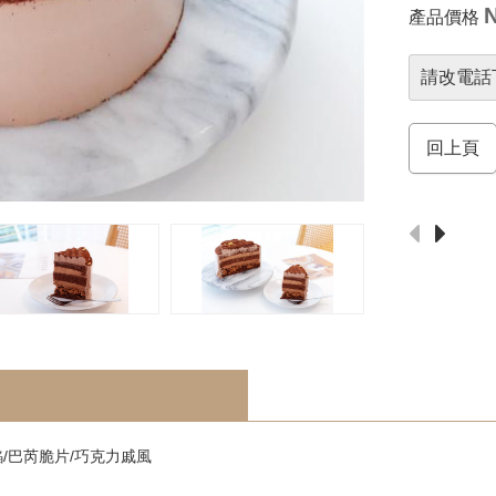
N
產品價格
請改電話
回上頁
/巴芮脆片/巧克力戚風