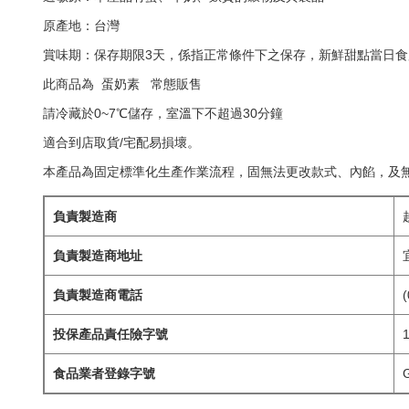
原產地：台灣
賞味期：保存期限3天，係指正常條件下之保存，新鮮甜點當日
此商品為 蛋奶素 常態販售
請冷藏於0~7℃儲存，室溫下不超過30分鐘
適合到店取貨/宅配易損壞。
本產品為固定標準化生產作業流程，固無法更改款式、內餡，及
負責製造商
負責製造商地址
負責製造商電話
(
投保產品責任險字號
1
食品業者登錄字號
G