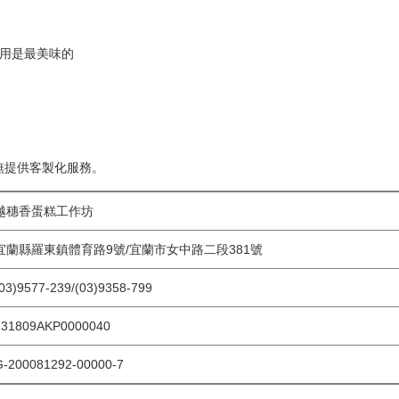
食用是最美味的
無提供客製化服務。
越穗香蛋糕工作坊
宜蘭縣羅東鎮體育路9號/宜蘭市女中路二段381號
03)9577-239/(03)9358-799
31809AKP0000040
-200081292-00000-7