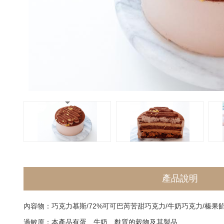
產品說明
內容物：巧克力慕斯/72%可可巴芮苦甜巧克力/牛奶巧克力/榛果餡
過敏原：本產品有蛋、牛奶、麩質的穀物及其製品