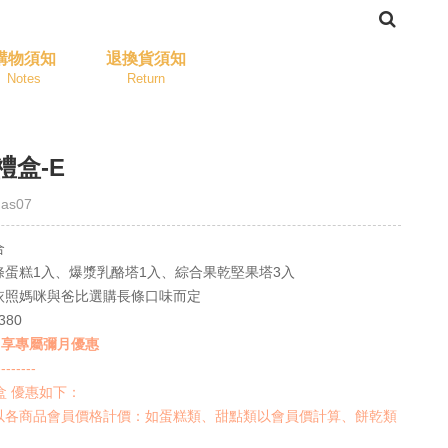
購物須知
退換貨須知
Notes
Return
禮盒-E
as07
合
條蛋糕1入、爆漿乳酪塔1入、綜合果乾堅果塔3入
依照媽咪與爸比選購長條口味而定
380
盒 享專屬彌月優惠
--------
盒 優惠如下：
以各商品會員價格計價：如蛋糕類、甜點類以會員價計算、餅乾類