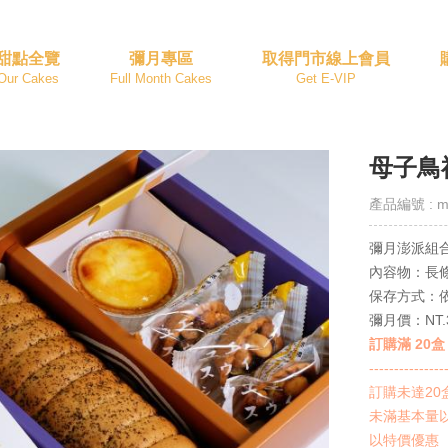
甜點全覽
彌月專區
取得門市線上會員
Our Cakes
Full Month Cakes
Get E-VIP
母子鳥
產品編號 : m
彌月澎派組
內容物：長
保存方式：
彌月價：NT.
訂購滿 20
---------------
訂購未達20
未滿基本量
以特價優惠