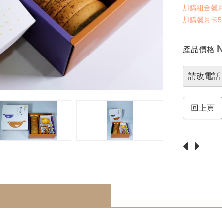
加購組合彌月
加購彌月卡5
N
產品價格
請改電話
回上頁