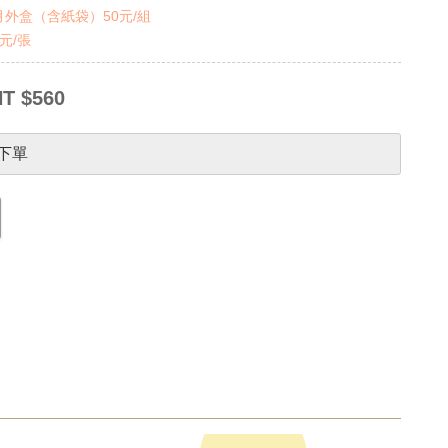
外盒（含紙袋）50元/組
元/張
T $560
下單