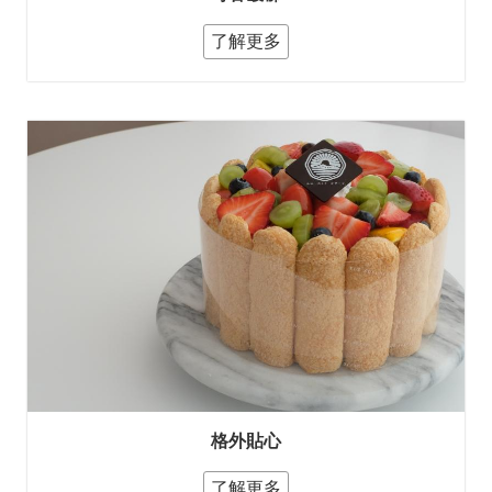
了解更多
格外貼心
了解更多