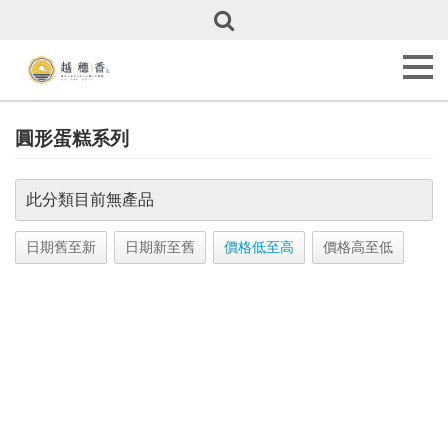
關
於
越
穗
香
About
圓形蛋糕系列
Us
甜
此分類目前無產品
點
全
覽
日期舊至新
日期新至舊
價格低至高
價格高至低
Our
Cakes
彌
月
專
區
Full
Month
Cakes