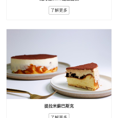
了解更多
提拉米蘇巴斯克
了解更多