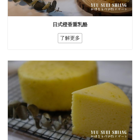
日式橙香重乳酪
了解更多