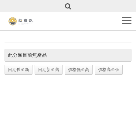
關
於
越
穗
香
About
Us
此分類目前無產品
甜
點
全
日期舊至新
日期新至舊
價格低至高
價格高至低
覽
Our
Cakes
彌
月
專
區
Full
Month
Cakes